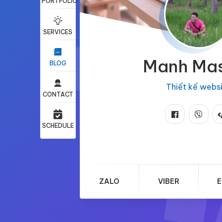
PORTFOLIO
SERVICES
Manh Ma
BLOG
Thiết kế webs
CONTACT
SCHEDULE
ZALO
VIBER
E