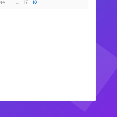
rev
1
…
17
18