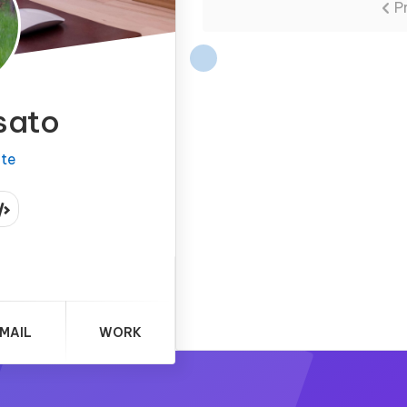
P
sato
ite
MAIL
WORK