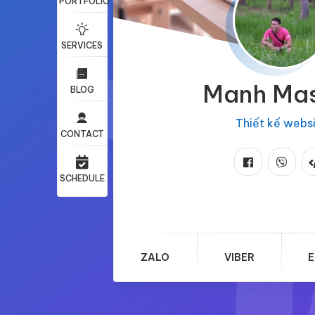
PORTFOLIO
SERVICES
Manh Ma
BLOG
Thiết kế webs
CONTACT
SCHEDULE
ZALO
VIBER
E