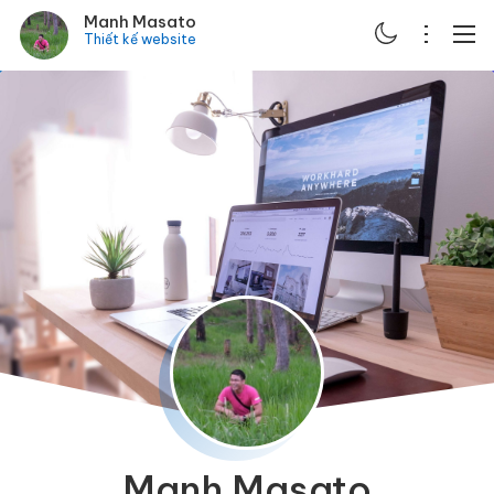
Manh Masato
Thiết kế website
ABOUT
PORTFOLIO
SERVICES
BLOG
CONTACT
SCHEDULE
Manh Masato