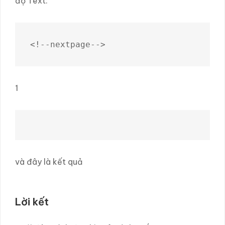
độ Text:
<!--nextpage-->
1
và đây là kết quả
Lời kết