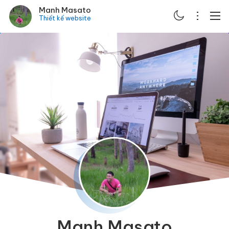
Manh Masato
Thiết kế website
ABOUT
PORTFOLIO
SERVICES
BLOG
CONTACT
SCHEDULE
Manh Masato