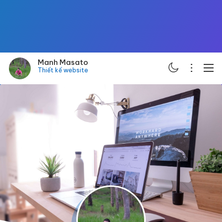
Manh Masato
Thiết kế website
ABOUT
PORTFOLIO
SERVICES
BLOG
CONTACT
SCHEDULE