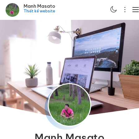
Manh Masato
Thiết kế website
ABOUT
PORTFOLIO
SERVICES
BLOG
CONTACT
SCHEDULE
Manh Masato