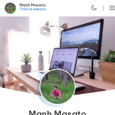
Manh Masato
Thiết kế website
ABOUT
PORTFOLIO
SERVICES
BLOG
CONTACT
SCHEDULE
Manh Masato