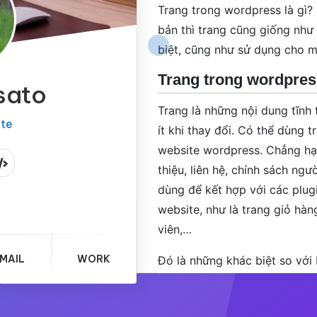
Trang trong wordpress là gì? 
bản thì trang cũng giống như
biệt, cũng như sử dụng cho mụ
Trang trong wordpress
sato
Trang là những nội dung tĩnh 
ite
ít khi thay đổi. Có thể dùng 
website wordpress. Chẳng hạn
thiệu, liên hệ, chính sách ng
dùng để kết hợp với các plug
website, như là trang giỏ hàn
viên,…
MAIL
WORK
Đó là những khác biệt so với 
trước. Ngoài ra, trang còn kh
Trang không có chuyên mục,