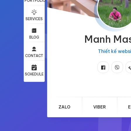
PORTFOLIO
SERVICES
Manh Ma
BLOG
Thiết kế webs
CONTACT
SCHEDULE
ZALO
VIBER
E