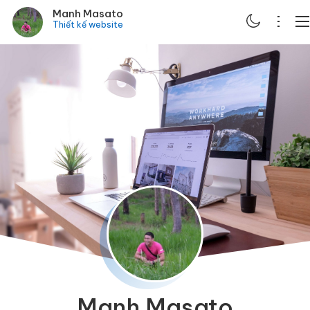
Manh Masato
Thiết kế website
ABOUT
PORTFOLIO
SERVICES
BLOG
CONTACT
SCHEDULE
Manh Masato